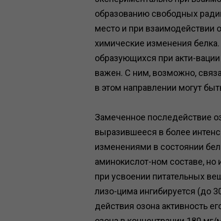
образованию свободных радик
место и при взаимодействии 
химические изменения белка.
образующихся при акти-вации 
важен. С ним, возможно, свя
в этом направлении могут быт
Замеченное последействие оз
выразившееся в более интенс
изменениями в состоянии белк
аминокислот-ном составе, но 
при усвоении питательных вещ
лизо-цима ингибируется (до 30
действия озона активность ег
озона в концентрации 180 мг/