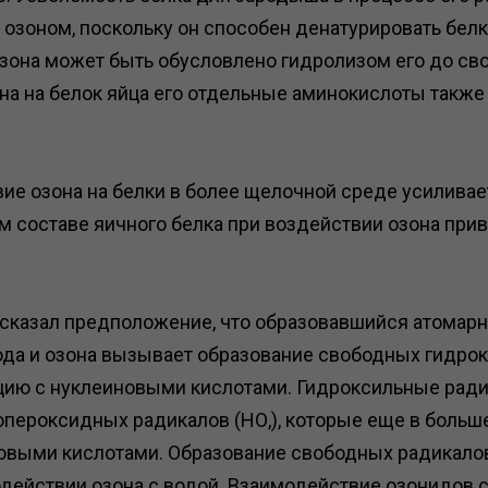
ц озоном, поскольку он способен денатурировать бе
озона может быть обусловлено гидролизом его до св
на на белок яйца его отдельные аминокислоты также
вие озона на белки в более щелочной среде усиливае
 составе яичного белка при воздействии озона прив
высказал предположение, что образовавшийся атомар
да и озона вызывает образование свободных гидрок
кцию с нуклеиновыми кислотами. Гидроксильные рад
опероксидных радикалов (НО,), которые еще в больш
новыми кислотами. Образование свободных радикало
действии озона с водой. Взаимодействие озонидов с