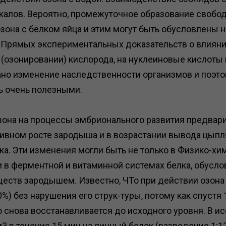
алов. Вероятно, промежуточное образование свобо
озона с белком яйца и этим могут быть обусловлены
 Прямых экспериментальных доказательств о влияни
(озонировании) кислорода, на нуклеиновые кислоты п
зано изменение наследственности организмов и поэ
ь очень полезными.
она на процессы эмбрионального развития предвари
ивном росте зародыша и в возрастании вывода цыпл
а. Эти изменения могли быть не только в Физико-хи
и в ферментной и витаминной системах белка, обусл
еств зародышем. Известно, ЧТо при действии озона на
%) без нарушения его струк-туры, потому как спустя 
о снова восстанавливается до исходного уровня. В 
м3 в течение 15 мин на яичный белок (разведение 1: