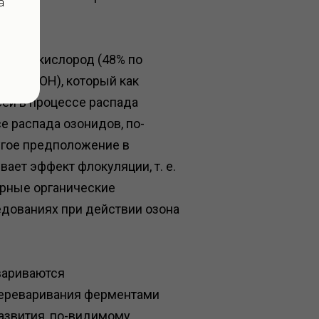
а
арный кислород (48% по
исла (ОН), который как
сей в процессе распада
е распада озонидов, по-
угое предположение в
ает эффект флокуляции, т. е.
ярные органические
едованиях при действии озона
евариваются
переваривания ферментами
азвития, по-видимому,