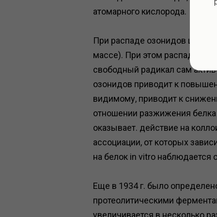
атомарного кислорода.
При распаде озонидов щелочн
массе). При этом распад озон
свободный радикал сам актив
озонидов приводит к повышен
видимому, приводит к снижен
отношении разжижения белка п
оказывает. действие на колл
ассоциации, от которых завис
на белок in vitro наблюдается
Еще в 1934 г. было определен
протеолитическими ферментам
увеличивается в несколько ра