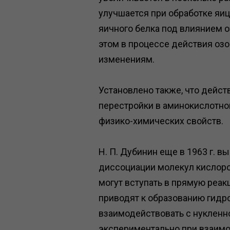
улучшается при обработке яи
яичного белка под влиянием 
этом в процессе действия озо
изменениям.
Установлено также, что дейст
перестройки в аминокислотном
физико-химических свойств.
Н. П. Дубинин еще в 1963 г. 
диссоциации молекул кислоро
могут вступать в прямую реа
приводят к образованию гидр
взаимодействовать с нуклен
экспериментально при взаимо