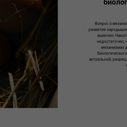
биолог
Вопрос о механи
развитие зародышей
выяснен. Нако
недостаточен, 
механизмах д
биологического
актуальной, разреш