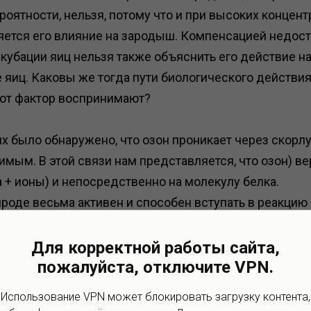
роятности, нельзя, потому что и при высоких концен
яется его влияние на зародыш. Компенсацией недос
нкубации яиц нельзя также объяснить его действие н
яиц. Каковы же тогда пути биологического действия
тот фактор воспринимают?
 было обнаружено, что озон проникает через скорлуп
мым. В этой связи нам представляется, что озон) ве
 + ионы) и непосредственно на молекулу белка.
роде весьма активен и способен вступать в реакцию 
тыми и сложными) веществами. Результатом реакций
кты их окисления. Что же касается реакций озона со
Для корректной работы сайта,
пожалуйста, отключите VPN.
ько окислительные, но и восстановительные свойства
веществами образуются совершенно новые соединен
Использование VPN может блокировать загрузку контента,
равило, являются нестойкими, быстро распадаются с