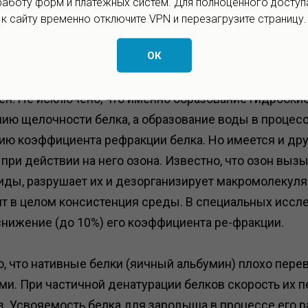
работу форм и платёжных систем. Для полноценного доступ
к сайту временно отключите VPN и перезагрузите страницу.
ОК
ых металлов образуются их гидроокиси, вода и атом
идов идет через промежуточное образование гидроок
ен. Не исключено, что именно образование гидрооки
ию щелочности белка, а образование воды в процесс
ию коэффициента рефракции белка. Но имеется и др
ри действии на него озона. Известно, что озон вызыв
оиды, разрушает их и дезорганизирует макромолекул
ит в целом консистенция среды. В специальных иссл
 снижение (до 10%) его коэффициента ре-фракции.
о, что нативные белки (яичный альбумин) плохо пер
и. При частичной денатурации белков скорость их 
з. Усвояемость белка для зародыша в процессе его р