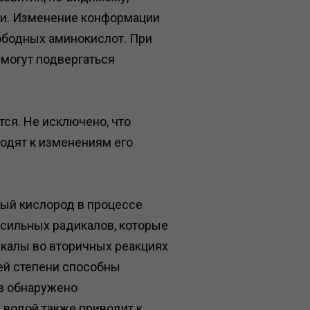
лки. Изменение конформации
ободных аминокислот. При
 могут подвергаться
тся. Не исключено, что
одят к изменениям его
ный кислород в процессе
сильных радикалов, которые
икалы во вторичных реакциях
ей степени способны
в обнаружено
 водой также приводит к