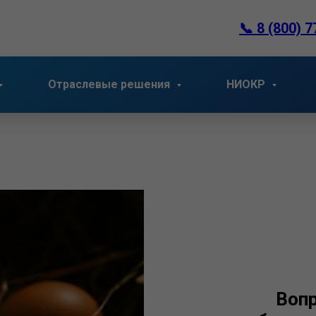
📞
8 (800) 7
Отраслевые решения
НИОКР
Вопр