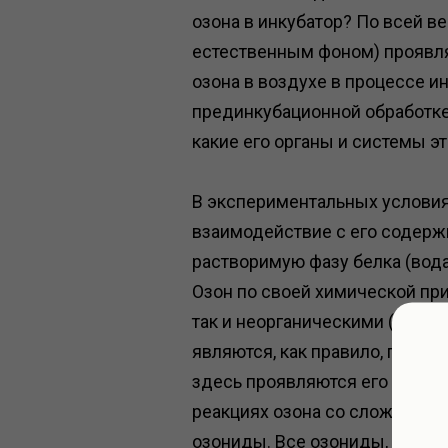
озона в инкубатор? По всей ве
естественным фоном) проявл
озона в воздухе в процессе и
прединкубационной обработке 
какие его органы и системы э
В экспериментальных условиях
взаимодействие с его содержи
растворимую фазу белка (вода
Озон по своей химической при
так и неорганическими (прос
являются, как правило, проду
здесь проявляются его не тол
реакциях озона со сложными 
озониды. Все озониды, как п