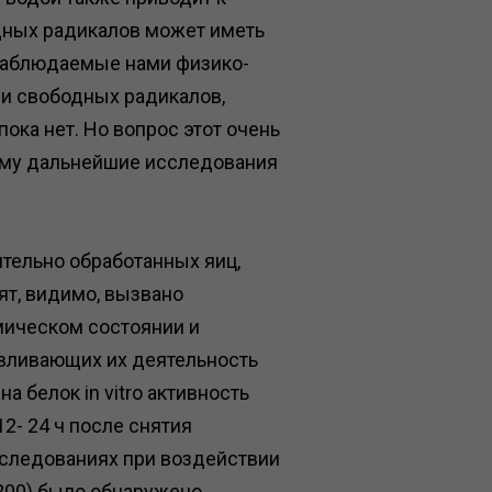
дных радикалов может иметь
 наблюдаемые нами физико-
и свободных радикалов,
ока нет. Но вопрос этот очень
тому дальнейшие исследования
тельно обработанных яиц,
ят, видимо, вызвано
мическом состоянии и
овливающих их деятельность
 белок in vitro активность
12- 24 ч после снятия
исследованиях при воздействии
1200) было обнаружено