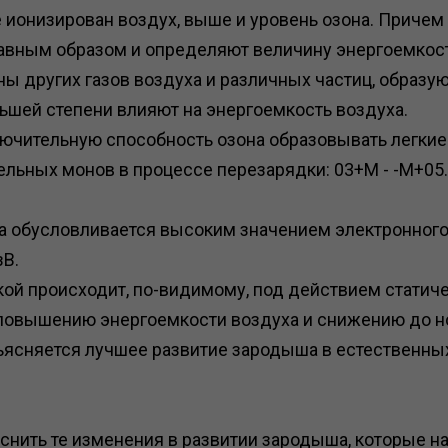
е ионизирован воздух, выше и уровень озона. Причем 
авным образом и определяют величину энергоемкос
оны других газов воздуха и различных частиц, обра
ьшей степени влияют на энергоемкость воздуха.
ючительную способность озона образовывать легкие
льных монов в процессе перезарядки: 03+М - -M+05.
а обусловливается высоким значением электронного
зВ.
ой происходит, по-видимому, под действием статиче
 повышению энергоемкости воздуха и снижению до н
бъясняется лучшее развитие зародыша в естественны
снить те изменения в развитии зародыша, которые 