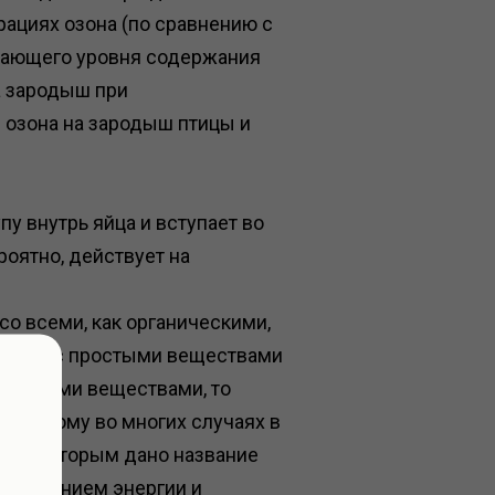
трациях озона (по сравнению с
тающего уровня содержания
а зародыш при
 озона на зародыш птицы и
у внутрь яйца и вступает во
роятно, действует на
со всеми, как органическими,
 озона с простыми веществами
 сложными веществами, то
. Поэтому во многих случаях в
ия, которым дано название
 выделением энергии и