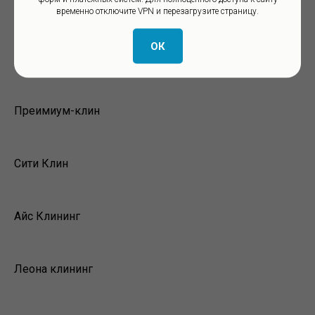
Восточная Клининговая Компания
временно отключите VPN и перезагрузите страницу.
ОК
КЛИН СТАРС
Преимиум-клин
Сити Клин
Айс Клининг
Леона клининг