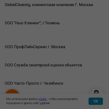
GlobalCleaning, клининговая компания Г. Москва
ООО "Нью Клининг", г.Тюмень
ООО ПрофЛайнСервис г. Москва
ООО Служба санитарной оценки объектов
ООО Чисто-Просто г. Челябинск
Мы используем файлы
cookie
, чтобы анализировать
OK
ООО Фабрика Химчистки №1, г.Санкт-Петербург
посещения и делать сайт удобнее.