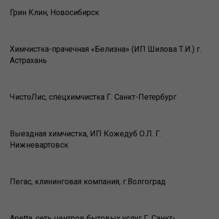
Грин Клин, Новосибирск
Химчистка-прачечная «Белизна» (ИП Шилова Т.И.) г.
Астрахань
ЧистоЛис, спецхимчистка Г. Санкт-Петербург
Выездная химчистка, ИП Кожедуб О.Л. Г.
Нижневартовск
Пегас, клининговая компания, г.Волгоград
Apetta, сеть центров бытовых услуг Г. Санкт-