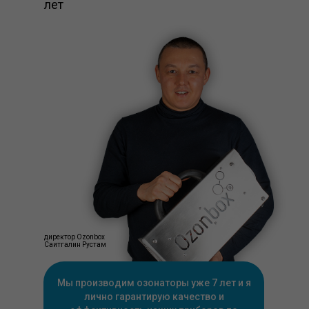
лет
директор Ozonbox
Саитгалин Рустам
Мы производим озонаторы уже 7 лет и я
лично гарантирую качество и