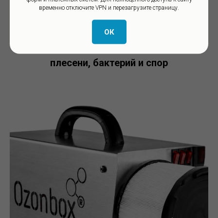
временно отключите VPN и перезагрузите страницу.
Каталог продукции OZONBOX
ОК
для борьбы со всеми видами
плесени, бактерий и спор