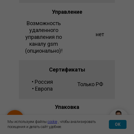
Управление
Возможность
удаленного
нет
управления по
каналу gsm
(опционально)!
Сертификаты
• Россия
Только РФ
• Европа
Упаковка
Монументальная
Картонная
Мы используем файлы
cookie
, чтобы анализировать
OK
упаковка из
коробка
посещения и делать сайт удобнее.