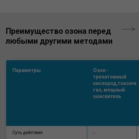
Параметры
Озон -
трехатомный
кислород,токсичн
газ, мощный
окислитель
Суть действия
-