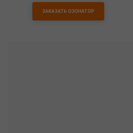
ЗАКАЗАТЬ ОЗОНАТОР
Что это такое?
Озонаторы Ozonbox — это устройства,
генерирующие газ озон на месте из
воздуха, находящегося в помещении,
не требуя расходных материалов.