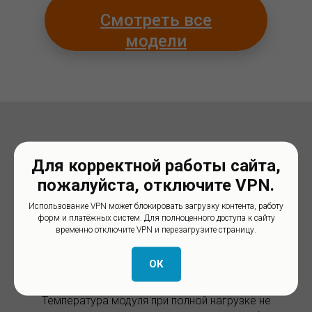
Смотреть все
модели
Преимущества оборудования
Для корректной работы сайта,
пожалуйста, отключите VPN.
OZONBOX®
Использование VPN может блокировать загрузку контента, работу
форм и платёжных систем. Для полноценного доступа к сайту
временно отключите VPN и перезагрузите страницу.
1. Метод холодной генерации озона
ОК
В озонаторах OZONBOX® применен метод холодной
генерации озона.
Температура модуля при полной нагрузке не