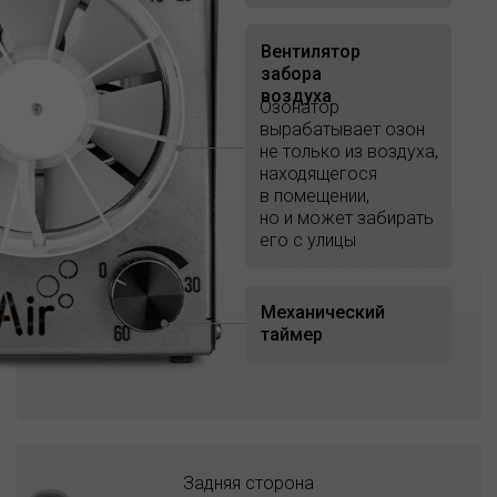
Вентилятор
забора
воздуха
Озонатор
вырабатывает озон
не только из воздуха,
находящегося
в помещении,
но и может забирать
его с улицы
Механический
таймер
Задняя сторона