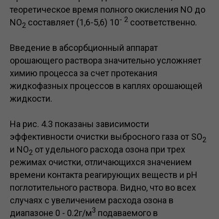
теоретическое время полного окисления NO до
- 2
NO
составляет (1,6-5,6) 10
cоответственно.
2
Введение в абсорбционный аппарат
орошающего раствора значительно усложняет
химию процесса за счет протекания
жидкофазных процессов в каплях орошающей
жидкости.
На рис. 4.3 показаны зависимости
эффективности очистки выбросного газа от SO
2
и NO
от удельного расхода озона при трех
2
режимах очистки, отличающихся значением
времени контакта реагирующих веществ и рН
поглотительного раствора. Видно, что во всех
случаях с увеличением расхода озона в
3
диапазоне 0 - 0.2г/м
подаваемого в