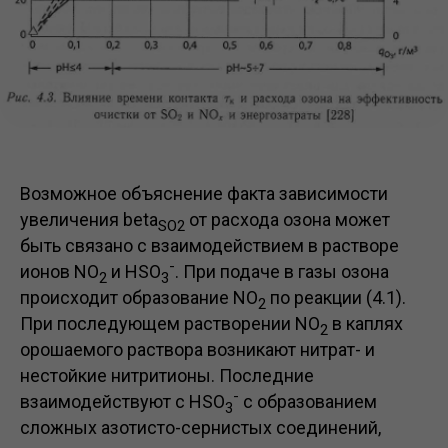
Возможное объяснение факта зависимости
увеличения beta
от расхода озона может
SO2
быть связано с взаимодействием в растворе
-
ионов NO
и HSO
. При подаче в газы озона
2
3
происходит образование NO
по реакции (4.1).
2
При последующем растворении NO
в каплях
2
орошаемого раствора возникают нитрат- и
нестойкие нитритионы. Последние
-
взаимодействуют с HSO
с образованием
3
сложных азотисто-сернистых соединений,