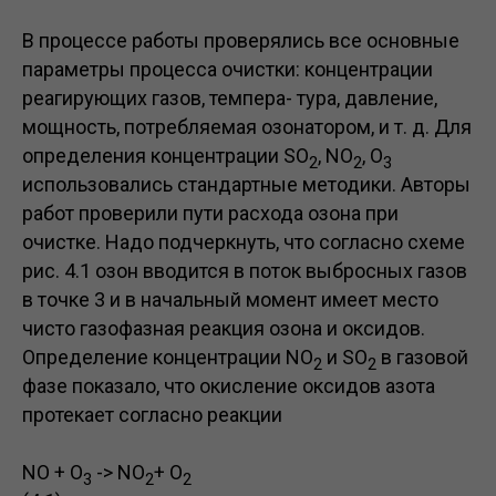
В процессе работы проверялись все основные
параметры процесса очистки: концентрации
реагирующих газов, темпера- тура, давление,
мощность, потребляемая озонатором, и т. д. Для
определения концентрации SO
, NO
, O
2
2
3
использовались стандартные методики. Авторы
работ проверили пути расхода озона при
очистке. Надо подчеркнуть, что согласно схеме
рис. 4.1 озон вводится в поток выбросных газов
в точке 3 и в начальный момент имеет место
чисто газофазная реакция озона и оксидов.
Определение концентрации NO
и SO
в газовой
2
2
фазе показало, что окисление оксидов азота
протекает согласно реакции
NO + O
-> NO
+ O
3
2
2