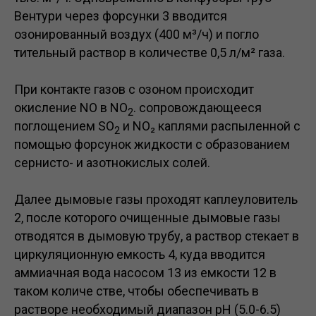
Вентури через форсунки 3 вводится
озонированный воздух (400 м³/ч) и погло
тительный раствор в количестве 0,5 л/м² газа.
При контакте газов с озоном происходит
окисление NO в NO
. сопровождающееся
2
поглощением SO
и NO₂ каплями распыленной с
2
помощью форсунок жидкости с образованием
сернисто- и азотнокислых солей.
Далее дымовые газы проходят каплеуловитель
2, после которого очищенные дымовые газы
отводятся в дымовую трубу, а раствор стекает в
циркуляционную емкость 4, куда вводится
аммиачная вода насосом 13 из емкости 12 в
таком количе стве, чтобы обеспечивать в
растворе необходимый диапазон рН (5.0-6.5)