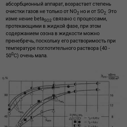
абсорбционный аппарат, возрастает степень
очистки газов не только от NO
но и от SO
Это
2
2.
изме нение beta
связано с процессами,
SO2
протекающими в жидкой фазе, при этом
содержанием озона в жидкости можно
пренебречь, поскольку его растворимость при
температуре поглотительного раствора (40 -
0
50
C) очень мала.