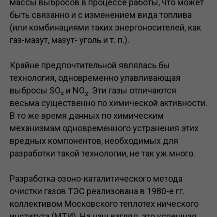
массы выбросов в процессе работы, что может
быть связанно и с изменением вида топлива
(или комбинациями таких энергоносителей, как
газ-мазут, мазут- уголь и т. п.).
Крайне предпочтительной являлась бы
технология, одновременно улавливающая
выбросы SO₂ и NO
. Эти газы отличаются
x
весьма существенно по химической активности.
В то же время данных по химическим
механизмам одновременного устранения этих
вредных компонентов, необходимых для
разработки такой технологии, не так уж много.
Разработка озоно-каталитического метода
очистки газов ТЭС реализована в 1980-е гг.
коллективом Московского теплотех нического
института (МТИ). На наш взгляд, это успешная