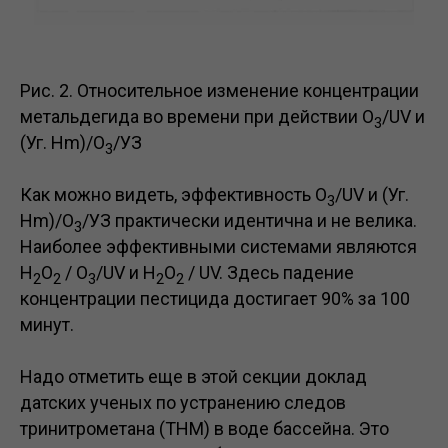
Рис. 2. Относительное изменение концентрации
метальдегида во времени при действии O
/UV и
3
(Уг. Нm)/О
/УЗ
3
Как можно видеть, эффективность O
/UV и (Уг.
3
Нm)/О
/УЗ практически идентична и не велика.
3
Наиболее эффективными системами являются
Н
О
/ О
/UV и Н
О
/ UV. Здесь падение
2
2
3
2
2
концентрации пестицида достигает 90% за 100
минут.
Надо отметить еще в этой секции доклад
датских ученых по устранению следов
тринитрометана (ТНМ) в воде бассейна. Это