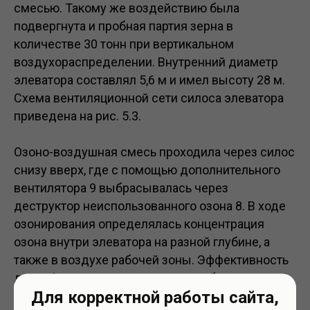
смесью. Такому же воздействию была
подвергнута и пробная партия зерна в
количестве 30 тонн при вертикальном
воздухораспределении. Внутренний диаметр
элеватора составлял 5,6 м и имел высоту 28 м.
Схема вентиляционной сети силоса элеватора
приведена на рис. 5.3.
Озоно-воздушная смесь проходила через силос
снизу вверх, где с помощью дополнительного
вентилятора 9 выбрасывалась через
деструктор неиспользованного озона 8. В ходе
озонирования определялась концентрация
озона внутри элеватора на разной глубине, а
также в воздухе рабочей зоны. Эффективность
дезинфекции определялась по гибели
Для корректной работы сайта,
насекомых в биопробах,