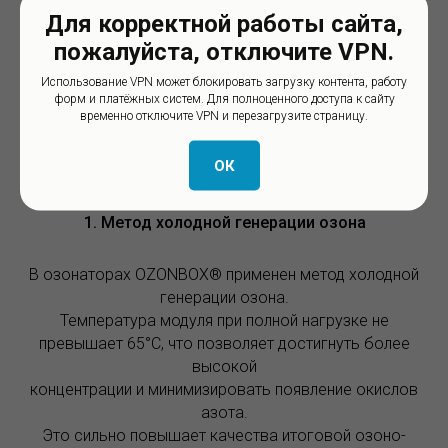
Для корректной работы сайта,
пожалуйста, отключите VPN.
Использование VPN может блокировать загрузку контента, работу
форм и платёжных систем. Для полноценного доступа к сайту
временно отключите VPN и перезагрузите страницу.
Преимущества оборудования
OZONBOX®
ОК
1. Метод холодной генерации озона
В озонаторах OZONBOX® применен метод холодной
генерации озона.
Температура модуля при полной нагрузке не
превышает 65°C, что позволяет достигнуть более
высокой
концентрации и минимизировать появление окислов
азота.
Это сильно повышает качества итоговой озоно-