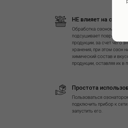
НЕ влияет на соста
Обработка озоном - устра
подсушивает повреждения
продукции, за счет чего 
хранения, при этом озон н
химический состав и вку
продукции, оставляя их в
Простота использо
Пользоваться озонатором
подключить прибор к сети
запустить его.