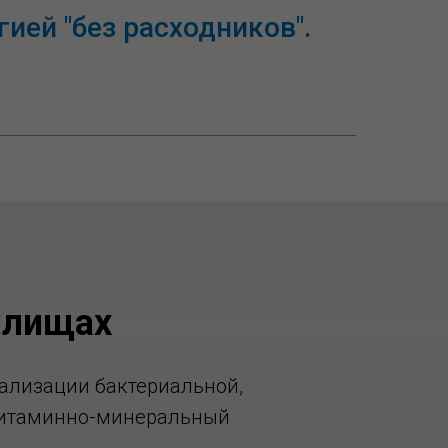
ей "без расходников".
илищах
ализации бактериальной,
 витаминно-минеральный