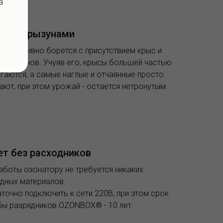
а
ба с грызунами
эффективно борется с присутствием крыс и
х грызунов. Учуяв его, крысы большей частью
гаются, а самые наглые и отчаянные просто
ают, при этом урожай - остается нетронутым.
ет без расходников
аботы озонатору не требуется никаких
дных материалов.
точно подключить к сети 220В, при этом срок
ы разрядников OZONBOX® - 10 лет.