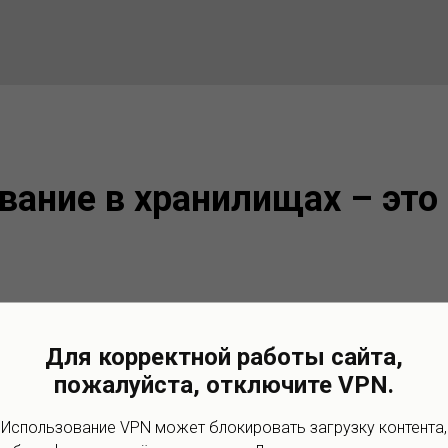
вание в хранилищах – это
в 2 раза
Нейт
Для корректной работы сайта,
раз, но при этом он
Окисл
пожалуйста, отключите VPN.
работки он распадается до
нейтр
е оставляет после себя
овоще
Использование VPN может блокировать загрузку контента,
кологично на 100%