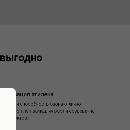
 выгодно
рализация этилена
ительная способность озона отлично
ализует этилен, замедляя рост и созревание
й и фруктов.