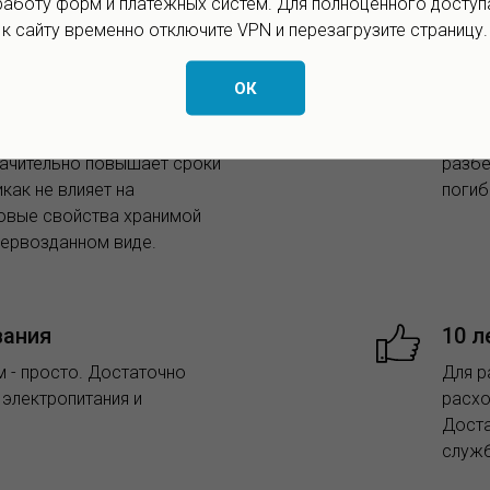
работу форм и платёжных систем. Для полноценного доступ
к сайту временно отключите VPN и перезагрузите страницу.
в продукции
Борь
ОК
няет вредителей и
Озон 
 на поверхности хранимой
други
значительно повышает сроки
разбе
икак не влияет на
погиб
совые свойства хранимой
 первозданном виде.
вания
10 л
 - просто. Достаточно
Для р
 электропитания и
расхо
Доста
служб