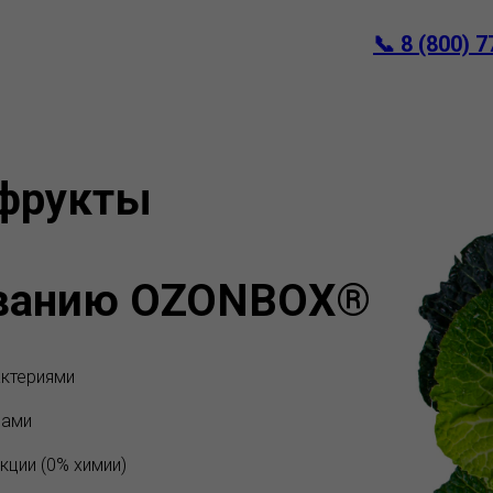
📞
8 (800) 7
 фрукты
ованию OZONBOX®
актериями
нами
кции (0% химии)