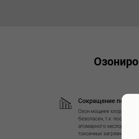
Озониро
Сокращение потерь 
Озон мощнее хлора в 300 
безопасен, т.к. после об
атомарного кислорода и н
токсичных загрязнений. Э