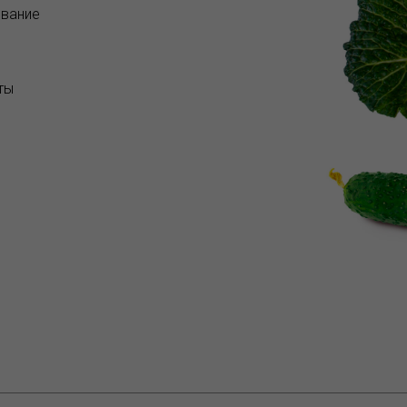
вание
ты