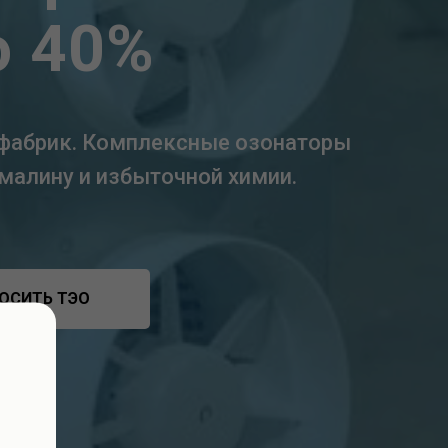
о 40%
ефабрик. Комплексные озонаторы
малину и избыточной химии.
ОСИТЬ ТЭО