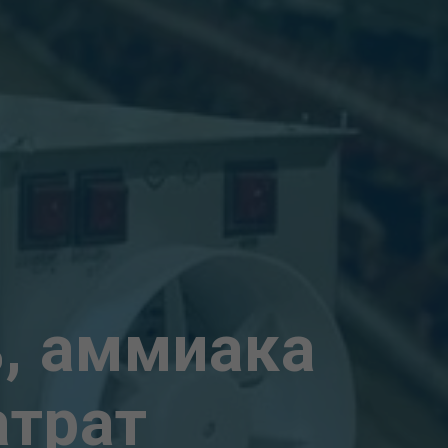
, аммиака
атрат