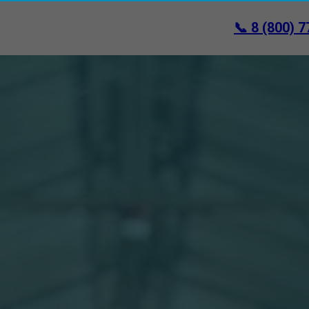
📞
8 (800) 7