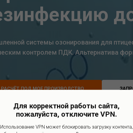
езинфекцию д
шленной системы озонирования для птиц
ческим контролем ПДК. Альтернатива фор
 РАСЧЁТ ПОД МОЕ ПРОИЗВОДСТВО
ЗАПР
Для корректной работы сайта,
пожалуйста, отключите VPN.
Использование VPN может блокировать загрузку контента,