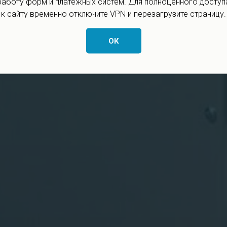
работу форм и платёжных систем. Для полноценного доступ
к сайту временно отключите VPN и перезагрузите страницу.
ОК