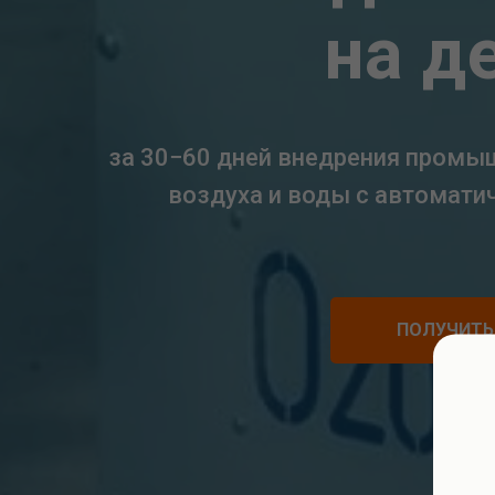
на д
за 30−60 дней внедрения промы
воздуха и воды с автомати
ПОЛУЧИТЬ