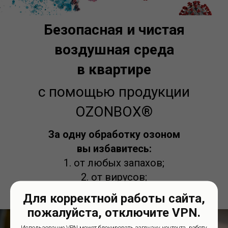
Безопасная и чистая
воздушная среда
в квартире
с помощью продукции
OZONBOX®
За одну обработку озоном
вы избавитесь:
1. от любых запахов;
2. от вирусов;
3. от грибков и плесени;
Для корректной работы сайта,
пожалуйста, отключите VPN.
Использование VPN может блокировать загрузку контента, работу