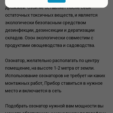
дрожжей. Озон не оставляет после себя
остаточных токсичных веществ, и является
экологически безопасным средством
дезинфекции, дезинсекции и дератизации
складов. Озон экологически совместим с
продуктами овощеводства и садоводства.
Озонатор, желательно располагать по центру
помещение, на высоте 1-2 метра от земли.
Использование озонаторов не требует ни каких
монтажных работ, Прибор ставиться в нужное
место и включается в сеть
Подобрать озонатор нужной вам мощности вы