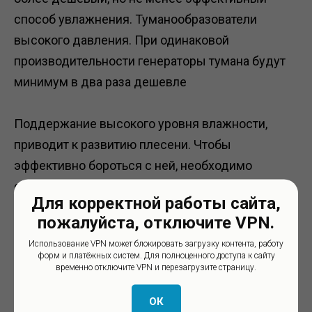
способ увлажнения. Туманообразователи
высокого давления. При одинаковой
производительности генераторы тумана будут
минимум в два раза дешевле
Поддержание высокого уровня влажности,
приводит к развитию плесени. Чтобы
эффективно бороться с ней, необходимо
совмещать увлажнение с озонированием.
Для корректной работы сайта,
пожалуйста, отключите VPN.
Озон (О3) -
аллотропная трёхатомная форма
Использование VPN может блокировать загрузку контента, работу
кислорода. Сильнейший окислитель. Озон
форм и платёжных систем. Для полноценного доступа к сайту
временно отключите VPN и перезагрузите страницу.
обладает мощным бактерицидным действием,
способен эффективно разрушать различные
ОК
виды бактерий, вирусов, плесневых грибов и