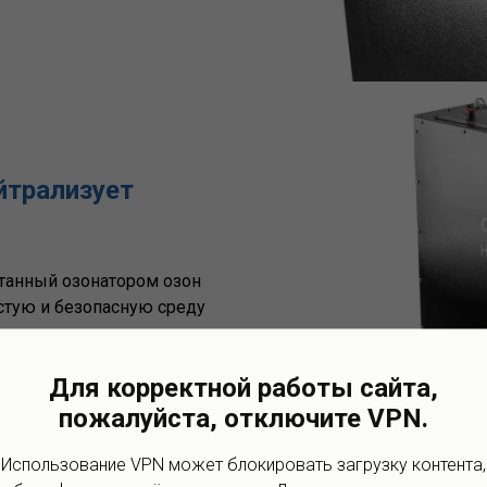
йтрализует
танный озонатором озон
стую и безопасную среду
ации
.
Для корректной работы сайта,
пожалуйста, отключите VPN.
Использование VPN может блокировать загрузку контента,