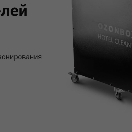
елей
озонирования