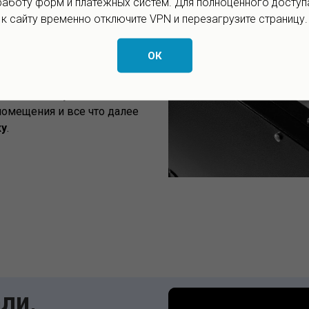
работу форм и платёжных систем. Для полноценного доступ
правляет
к сайту временно отключите VPN и перезагрузите страницу.
ОК
аботы исключает
ь с
хаоскипера
.
помещения и все что далее
ку
.
ли,