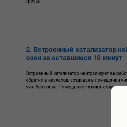
грозы.
2. Встроенный катализатор не
озон за оставшиеся 10 минут
Встроенный катализатор нейтрализует вырабо
обратно в кислород, создавая в помещении чи
уже без озона. Помещение
готово к эксплуат