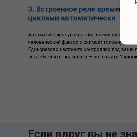
3. Встроенное реле времени у
циклами автоматически
Автоматическое управление всеми циклами р
человеческий фактор и снимает головную бол
Единоразово настройте контроллер под ваши 
потребуется от персонала — это нажать
1 кноп
Если вдруг вы не зна