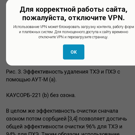
Для корректной работы сайта,
пожалуйста, отключите VPN.
Использование VPN может блокировать загрузку контента, работу форм
и платёжных систем. Для полноценного доступа к сайту временно
отключите VPN и перезагрузите страницу.
ОК
Рис. 3. Эффективность удаления ТХЭ и ПХЭ с
помощью АУТ-M (a).
КАУСОРБ-221 (b) без озона.
В целом же эффективность очистки сначала
озоном потом сорбцией [3,4] позволяет достичь
общей эффективности очистки 96% для ТХЭ и
94% для ПХЭ. Таким образом, использование