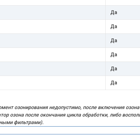
Да
Да
Да
Да
Да
Да
мент озонирования недопустимо, после включения озона
атор озона после окончания цикла обработки, либо восп
ьными фильтрами).