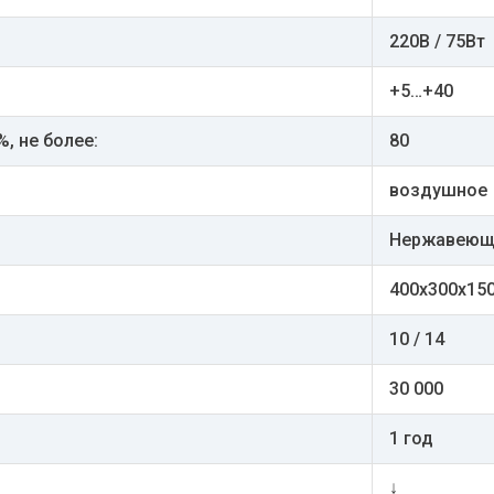
220В / 75Вт
+5…+40
, не более:
80
воздушное
Нержавеющ
400х300х150
10 / 14
30 000
1 год
↓