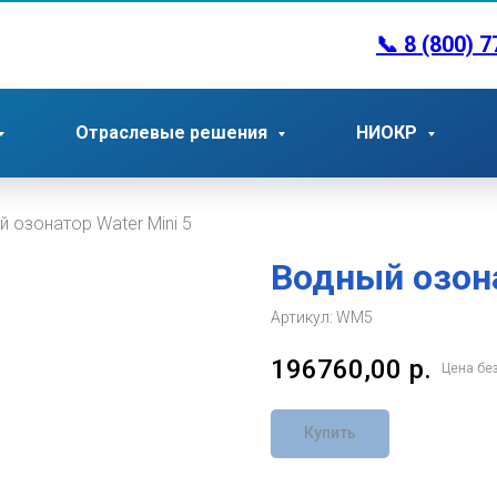
📞
8 (800) 7
Отраслевые решения
НИОКР
й озонатор Water Mini 5
Водный озона
Артикул:
WM5
196760,00
р.
Цена бе
Купить