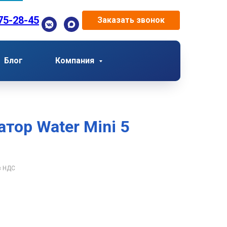
75-28-45
Заказать звонок
Блог
Компания
тор Water Mini 5
з НДС