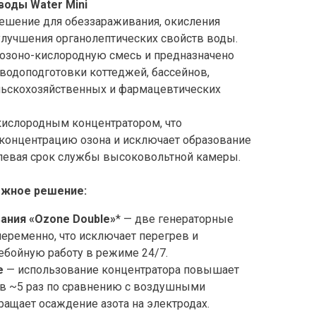
воды Water Mini
ешение для обеззараживания, окисления
улучшения органолептических свойств воды.
 озоно-кислородную смесь и предназначено
 водоподготовки коттеджей, бассейнов,
льскохозяйственных и фармацевтических
кислородным концентратором, что
концентрацию озона и исключает образование
длевая срок службы высоковольтной камеры.
ёжное решение:
ания «Ozone Double»
* — две генераторные
еременно, что исключает перегрев и
ебойную работу в режиме 24/7.
е
— использование концентратора повышает
в ~5 раз по сравнению с воздушными
ращает осаждение азота на электродах.