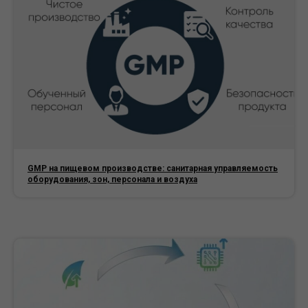
GMP на пищевом производстве: санитарная управляемость
оборудования, зон, персонала и воздуха