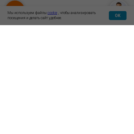
Мы используем файлы
cookie
, чтобы анализировать
OK
посещения и делать сайт удобнее.
О нас
Статьи
Контакты
О компании
© 2012-2026 ГК Ozonbox
Каталог оборудования
Политика обработки данных
Доставка и оплата
Политика конфиденциальности
Публичная оферта