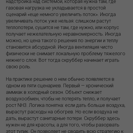
надстройка над системой, которая нужна там, где
газовая нагрузка не укладывается в простой
сценарий «еще немного увеличить поток». Иногда
увеличивать поток уже нельзя: слишком растут
теплопотери, сушится не там, где нужно, или корпус
получает нежелательную неравномерность. Иногда
можно, но цена такого решения по энергии и теплу
становится абсурдной. Иногда вентиляция чисто
физически не снимает локальную проблему тяжелого
нижнего слоя. Вот тогда скруббер начинает играть
свою роль.
На практике решение о нем обычно появляется в
одном из пяти сценариев. Первый — хронический
аммиак в холодный сезон. Объект снижает
воздухообмен, чтобы не потерять тепло, и получает
рост NH3. Логика понятна: если дать больше воздуха,
вырастут расходы на обогрев. Но если воздуха не
дать, вырастут санитарные потери. Скруббер здесь
нужен не для красоты, а для того, чтобы разорвать
этот тупик. Он позволяет не сводить всю стратегию к