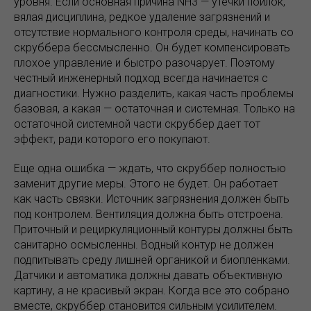
уровня. Если основная причина NH3 — утечки поилок,
вялая дисциплина, редкое удаление загрязнений и
отсутствие нормального контроля среды, начинать со
скруббера бессмысленно. Он будет компенсировать
плохое управление и быстро разочарует. Поэтому
честный инженерный подход всегда начинается с
диагностики. Нужно разделить, какая часть проблемы
базовая, а какая — остаточная и системная. Только на
остаточной системной части скруббер дает тот
эффект, ради которого его покупают.
Еще одна ошибка — ждать, что скруббер полностью
заменит другие меры. Этого не будет. Он работает
как часть связки. Источник загрязнения должен быть
под контролем. Вентиляция должна быть отстроена.
Приточный и рециркуляционный контуры должны быть
санитарно осмысленны. Водный контур не должен
подпитывать среду лишней органикой и биопленками.
Датчики и автоматика должны давать объективную
картину, а не красивый экран. Когда все это собрано
вместе, скруббер становится сильным усилителем.