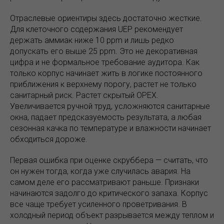
Отраслевые ориентиры здесь достаточно жесткие.
Для клеточного содержания UEP рекомендует
держать аммиак ниже 10 ppm и лишь редко
допускать его выше 25 ppm. Это не декоративная
цифра и не формальное требование аудитора. Как
только корпус начинает жить в логике постоянного
приближения к верхнему порогу, растет не только
санитарный риск. Растет скрытый OPEX.
Увеличивается ручной труд, усложняются санитарные
окна, падает предсказуемость результата, а любая
сезонная качка по температуре и влажности начинает
обходиться дороже.
Первая ошибка при оценке скруббера — считать, что
он нужен тогда, когда уже случилась авария. На
самом деле его рассматривают раньше. Признаки
начинаются задолго до критического запаха. Корпус
все чаще требует усиленного проветривания. В
холодный период объект разрывается между теплом и