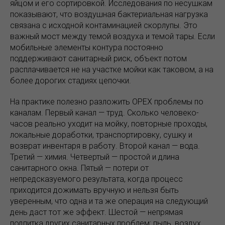
яйцом и его сортировкой. Исследования по несушкам
показывают, что воздушная бактериальная нагрузка
связана с исходной контаминацией скорлупы. Это
важный мост между темой воздуха и темой тары. Если
мобильные элементы контура постоянно
поддерживают санитарный риск, объект потом
расплачивается не на участке мойки как таковом, а на
более дорогих стадиях цепочки.
На практике полезно разложить OPEX проблемы по
каналам. Первый канал — труд. Сколько человеко-
часов реально уходит на мойку, повторные проходы,
локальные доработки, транспортировку, сушку и
возврат инвентаря в работу. Второй канал — вода.
Третий — химия. Четвертый — простой и длина
санитарного окна. Пятый — потери от
непредсказуемого результата, когда процесс
приходится дожимать вручную и нельзя быть
уверенным, что одна и та же операция на следующий
день даст тот же эффект. Шестой — непрямая
подпитка других санитарных проблем: пыль, воздух,