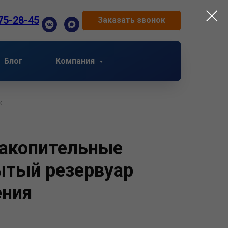
75-28-45
Заказать звонок
Блог
Компания
к…
накопительные
ытый резервуар
ения