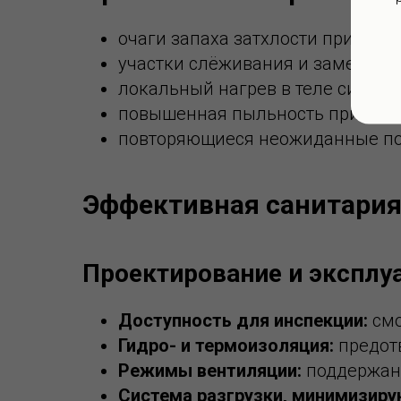
очаги запаха затхлости при загру
участки слёживания и заметная 
локальный нагрев в теле силоса;
повышенная пыльность при разг
повторяющиеся неожиданные по
Эффективная санитария
Проектирование и эксплу
Доступность для инспекции:
смо
Гидро- и термоизоляция:
предотв
Режимы вентиляции:
поддержани
Система разгрузки, минимизир