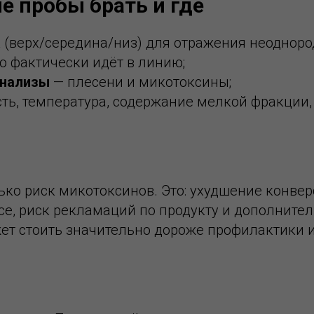
е пробы брать и где
а
(верх/середина/низ) для отражения неодноро
о фактически идёт в линию;
анализы
— плесени и микотоксины;
сть, температура, содержание мелкой фракции,
ько риск микотоксинов. Это: ухудшение конверс
е, риск рекламаций по продукту и дополнител
жет стоить значительно дороже профилактики 