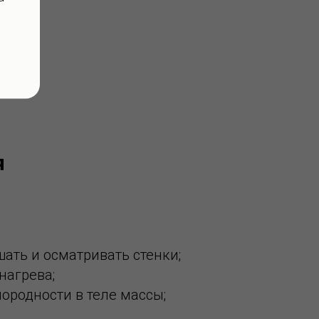
я
ать и осматривать стенки;
нагрева;
ородности в теле массы;