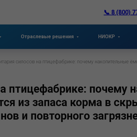
📞
8 (800) 7
Отраслевые решения
НИОКР
итария силосов на птицефабрике: почему накопительные ём
на птицефабрике: почему 
ся из запаса корма в скр
инов и повторного загрязн