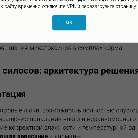
к сайту временно отключите VPN и перезагрузите страницу.
зке;
неоднородность массы;
ОК
рузке;
вышения микотоксинов в сэмплах корма.
 силосов: архитектура решени
атация
тровые люки, возможность полностью опустош
ращение попадания влаги и неравномерного 
е корректной влажности и температурной одн
ующая зависание
и карманы.