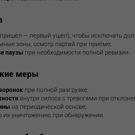
а
пришёл — первый ушёл), чтобы исключать долг
ные зоны, осмотр партий при приёме;
ые паузы
при необходимости полной ревизии.
ские меры
 воронок
при полной разгрузке;
жности
внутри силоса с тревогами при отклоне
сины
на периодической основе;
о их уничтожению при обнаружении.