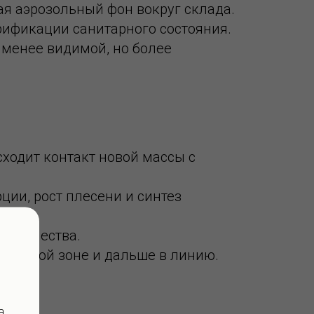
ая аэрозольный фон вокруг склада.
ификации санитарного состояния.
 менее видимой, но более
ходит контакт новой массы с
ции, рост плесени и синтез
е качества.
ладской зоне и дальше в линию.
а