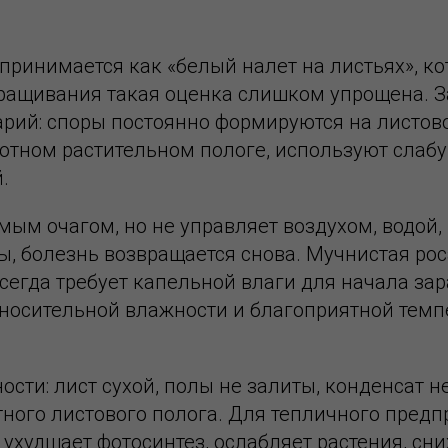
спринимается как «белый налет на листьях», 
ращивания такая оценка слишком упрощена. З
рий: споры постоянно формируются на листово
отном растительном пологе, используют слаб
.
мым очагом, но не управляет воздухом, водой
, болезнь возвращается снова. Мучнистая рос
всегда требует капельной влаги для начала за
тносительной влажности и благоприятной темп
ости: лист сухой, полы не залиты, конденсат 
тного листового полога. Для тепличного предп
ухудшает фотосинтез, ослабляет растения, сни