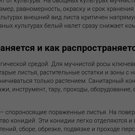
ит от культуры. На овощных культурах мучнис
змер, равномерность, окраску и срок хранени
культурах внешний вид листа критичен напрям
вных культурах белый налет сразу снижает ко
раняется и как распространяет
огической средой. Для мучнистой росы ключе
 старые листья, растительные остатки и зоны 
ичиваться только растением. Санитарный конт
лажи, инструмент, тару, проходы, оборудование
— спороносящие пораженные листья. На повер
во конидий. Эти конидии легко отделяются и 
тений, сборе, обрезке, подвязке и проходе пе