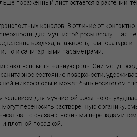
ольше пораженный лист остается в растении, те
транспортных каналов. В отличие от контактно
поверхности, для мучнистой росы воздушная п
ределение воздуха, влажность, температура и 
ми, но и санитарными параметрами.
грают вспомогательную роль. Они могут оседат
 санитарное состояние поверхности, удерживае
ющей микрофлоры и может быть носителем спо
 условием для мучнистой росы, но он ухудшает
ах могут переносить растворенную органику, с
денсат часто связан с ночными перепадами те
 и плотной посадкой.