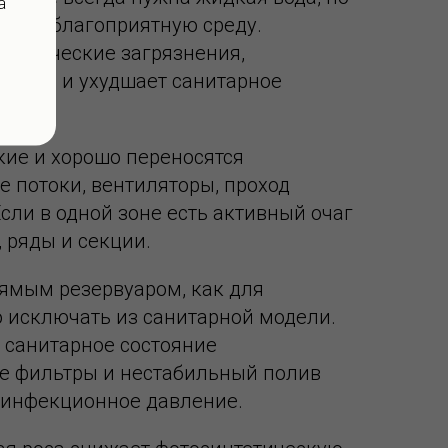
а
руют благоприятную среду.
рганические загрязнения,
укциям и ухудшает санитарное
кие и хорошо переносятся
е потоки, вентиляторы, проход
сли в одной зоне есть активный очаг
 ряды и секции.
рямым резервуаром, как для
 исключать из санитарной модели.
и санитарное состояние
ые фильтры и нестабильный полив
 инфекционное давление.