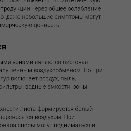
тая роса снижает фотосинтетическую
я продукции через общее ослабление
ую: даже небольшие симптомы могут
ммерческую ценность.
ся
выми зонами являются листовая
с нарушенным воздухообменом. Но при
ур включает воздух, пыль,
, фильтры, водные емкости, зоны
хности листа формируется белый
переносятся воздухом. При
рсонала споры могут подниматься и