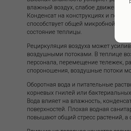
влажный воздух, слабое движение в
Конденсат на конструкциях и поверх
способствует общей микробной неста
состояние теплицы.
Рециркуляция воздуха может усилив
воздушными потоками. В теплице воз
персонала, перемещение тележек, раб
спороношения, воздушные потоки мог
Оборотная вода и питательные раств
корневых гнилей или бактериальных
Вода влияет на влажность, конденсат
поверхностей. Плохая водная санита
повышают общий стресс растений, а