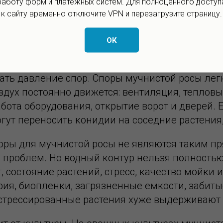
работу форм и платёжных систем. Для полноценного доступ
оздуха и ночные перепады температуры форми
к сайту временно отключите VPN и перезагрузите страницу.
ностях также имеет значение: он удерживает о
бильности, переносит загрязнения по констр
ОК
ать давление спор. Споры мучнистой росы лег
дух постоянно движется: вентиляция, тепловы
ота оборудования, открытие ворот и дверей. Е
ут переносить конидии на соседние растения,
оры для мучнистой росы не являются таким п
 проблем. Но водный контур нельзя полностью
, состояние растений, стресс, качество мойки 
рия, биопленки, загрязненные емкости, забит
 стрессированные растения хуже выдерживают