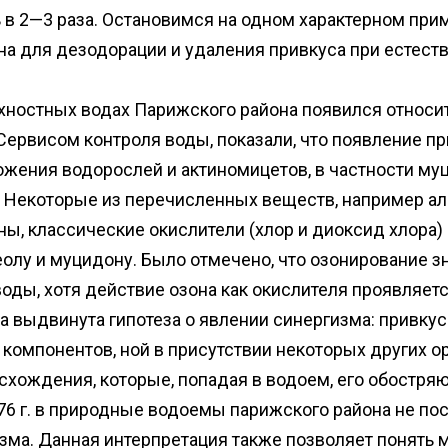
ь в 2—3 раза. Остановимся на одном характерном пр
а для дезодорации и удаления привкуса при естест
ерхностных водах Парижского района появился относи
ервисом контроля воды, показали, что появление пр
жения водорослей и актиномицетов, в частности муц
р. Некоторые из перечисленных веществ, например а
ны, классические окислители (хлор и диоксид хлора
олу и муцидону. Было отмечено, что озонирование з
оды, хотя действие озона как окислителя проявляет
 выдвинута гипотеза о явлении синергизма: привку
 компонентов, ной в присутствии некоторых других 
хождения, которые, попадая в водоем, его обостряют
76 г. в природные водоемы парижского района не пос
ма. Данная интерпретация также позволяет понять 