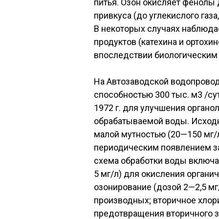
питья. Озон окисляет фенолы 
привкуса (до углекислого газ
В некоторых случаях наблюд
продуктов (катехина и ортохи
впоследствии биологическим 
На Автозаводской водопроводн
способностью 300 тыс. м3 /су
1972 г. для улучшения органо
обрабатываемой воды. Исходна
малой мутностью (20—150 мг/л)
периодическим появлением за
схема обработки воды включа
5 мг/л) для окисления органи
озонирование (дозой 2—2,5 мг
производных; вторичное хлор
предотвращения вторичного 