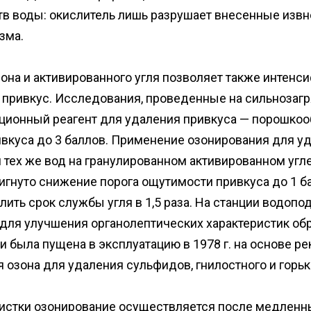
тв воды: окислитель лишь разрушает внесенные извн
зма.
на и активированного угля позволяет также интенси
 привкус. Исследования, проведенные на сильнозагр
иционный реагент для удаления привкуса — порошкоо
ивкуса до 3 баллов. Применение озонирования для у
 тех же вод на гранулированном активированном угл
гнуто снижение порога ощутимости привкуса до 1 ба
ить срок службы угля в 1,5 раза. На станции водоп
для улучшения органолептических характеристик об
и была пущена в эксплуатацию в 1978 г. на основе р
озона для удаления сульфидов, гнилостного и горьк
чистки озонирование осуществляется после медленн