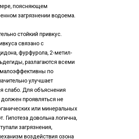
имере, поясняющем
венном загрязнении водоема.
тельно стойкий привкус.
ивкуса связано с
идона, фурфурола, 2-метил-
льдегиды, разлагаются всеми
) малоэффективны по
начительно улучшает
ся слабо. Для объяснения
с должен проявляться не
органических или минеральных
. Гипотеза довольна логична,
тупали загрязнения,
механизм воздействия озона