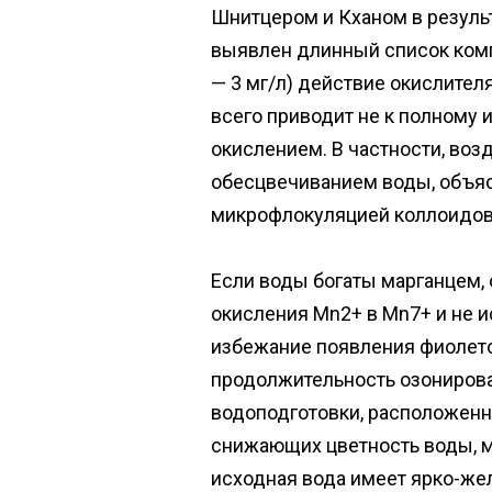
Шнитцером и Кханом в резуль
выявлен длинный список комп
— 3 мг/л) действие окислите
всего приводит не к полному 
окислением. В частности, во
обесцвечиванием воды, объя
микрофлокуляцией коллоидов
Если воды богаты марганцем,
окисления Мn2+ в Мn7+ и не и
избежание появления фиолето
продолжительность озонирова
водоподготовки, расположенны
снижающих цветность воды, мож
исходная вода имеет ярко-жел