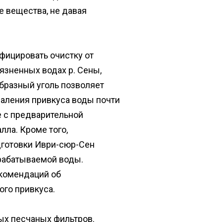
е вещества, не давая
фицировать очистку от
язненных водах р. Сены,
бразный уголь позволяет
даления привкуса воды почти
е с предварительной
лла. Кроме того,
одготовки Иври-сюр-Сен
рабатываемой воды.
екомендаций об
ого привкуса.
ых песчаных фильтров.