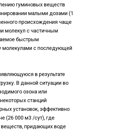
слению гуминовых веществ
зонировании малыми дозами (1
ственного происхождения чаще
ции молекул с частичным
ждаемое быстрым
у молекулами с последующей
появляющуюся в результате
узку. В данной ситуации во
водимого озона или
 некоторых станций
орных установок, эффективно
 (26 000 м3 /сут), где
я веществ, придающих воде