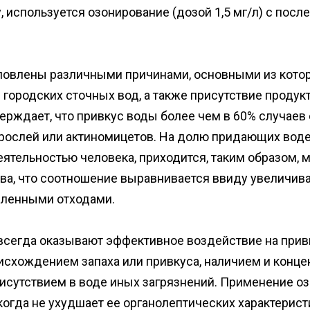
 используется озонирование (дозой 1,5 мг/л) с пос
ловлены различными причинами, основными из котор
городских сточных вод, а также присутствие проду
верждает, что привкус воды более чем в 60% случае
ослей или актиномицетов. На долю придающих воде п
ятельностью человека, приходится, таким образом, м
ова, что соотношение выравнивается ввиду увеличив
ленными отходами.
 всегда оказывают эффективное воздействие на привк
оисхождением запаха или привкуса, наличием и конце
исутствием в воде иных загрязнений. Применение оз
огда не ухудшает ее органолептических характеристик