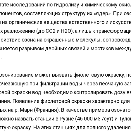
тате исследований по гидролизу и химическому оки
онентов, составляющих структуру их «ядер». При о
ля на органические вещества естественного и искус
их разложению (до СO2 и Н2O), а лишь к трансформа
здействие озона на окрашенные молекулы, сопрово
сняется разрывом двойных связей и мостиков межд
.
 озонирование может вызвать фиолетовую окраску, 
счезающую при фильтрации воды через песчаную загр
вой окраски вод необходимо контролировать дозу в
ния. Появление фиолетовой окраски характерно для
х на р. Марн (Франция). В качестве примера озонат
но назвать станции в Руане (46 000 м3 /сут) и Тулоне
тую окраску. На этих станциях для полного удалени