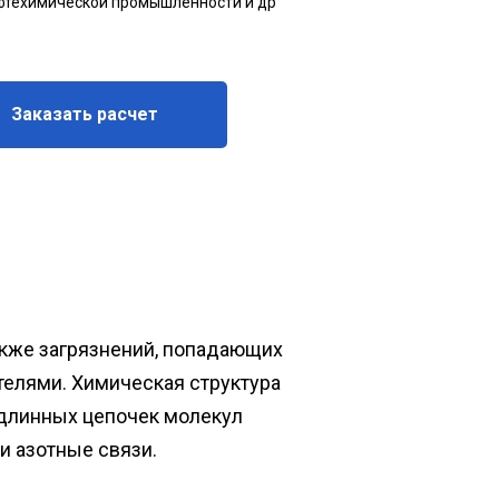
фтехимической промышленности и др
Заказать расчет
акже загрязнений, попадающих
телями. Химическая структура
 длинных цепочек молекул
и азотные связи.