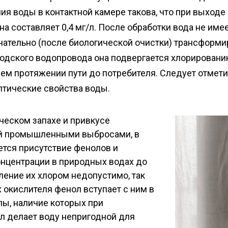
я воды в контактной камере такова, что при выходе
а составляет 0,4 мг/л. После обработки вода не имее
ательно (после биологической очистки) трансформи
родского водопровода она подвергается хлорирован
ем протяжении пути до потребителя. Следует отмети
птические свойства воды.
ческом запахе и привкусе
ой промышленными выбросами, в
тся присутствие фенолов и
нцентрации в природных водах до
сление их хлором недопустимо, так
 окислителя фенол вступает с ним в
лы, наличие которых при
л делает воду непригодной для