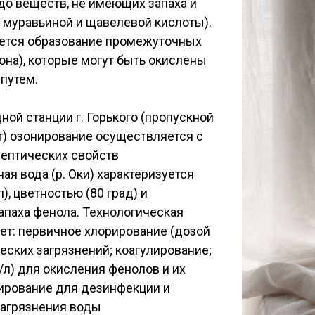
до веществ, не имеющих запаха и
а, муравьиной и щавелевой кислоты).
ается образование промежуточных
нона), которые могут быть окислены
путем.
ой станции г. Горького (пропускной
т) озонирование осуществляется с
лептических свойств
я вода (р. Оки) характеризуется
, цветностью (80 град) и
паха фенола. Технологическая
ет: первичное хлорирование (дозой
ческих загрязнений; коагулирование;
/л) для окисления фенолов и их
ирование для дезинфекции и
загрязнения воды